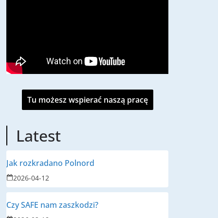
Tu możesz wspierać naszą pracę
Latest
Jak rozkradano Polnord
2026-04-12
Czy SAFE nam zaszkodzi?