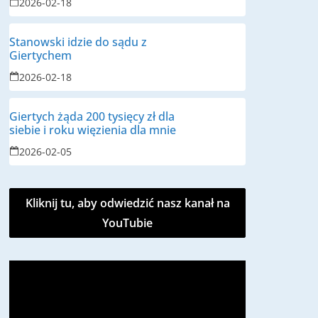
2026-02-18
Stanowski idzie do sądu z
Giertychem
2026-02-18
Giertych żąda 200 tysięcy zł dla
siebie i roku więzienia dla mnie
2026-02-05
Kliknij tu, aby odwiedzić nasz kanał na
YouTubie