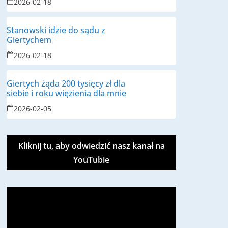
2026-02-18
Stanowski idzie do sądu z
Giertychem
2026-02-18
Giertych żąda 200 tysięcy zł dla
siebie i roku więzienia dla mnie
2026-02-05
Kliknij tu, aby odwiedzić nasz kanał na
YouTubie