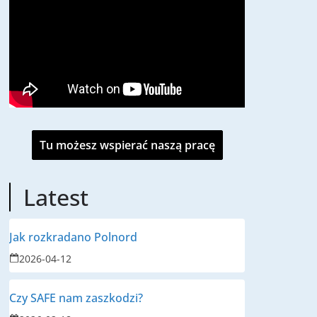
Tu możesz wspierać naszą pracę
Latest
Jak rozkradano Polnord
2026-04-12
Czy SAFE nam zaszkodzi?