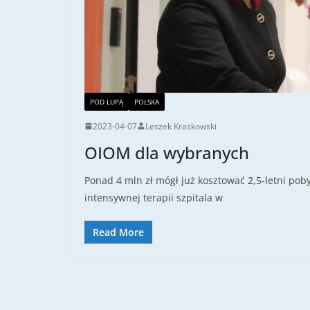
POD LUPĄ
POLSKA
2023-04-07
Leszek Kraskowski
OIOM dla wybranych
Ponad 4 mln zł mógł już kosztować 2,5-letni pob
intensywnej terapii szpitala w
Read More