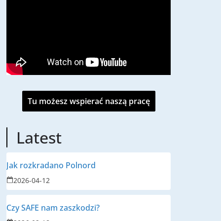
Tu możesz wspierać naszą pracę
Latest
Jak rozkradano Polnord
2026-04-12
Czy SAFE nam zaszkodzi?