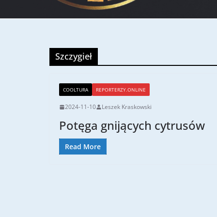
Szczygieł
COOLTURA
REPORTERZY.ONLINE
2024-11-10
Leszek Kraskowski
Potęga gnijących cytrusów
Read More