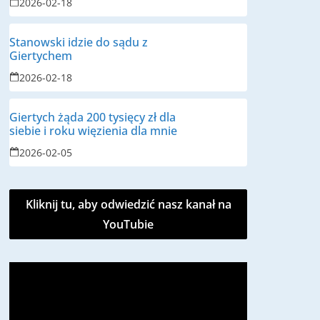
2026-02-18
Stanowski idzie do sądu z
Giertychem
2026-02-18
Giertych żąda 200 tysięcy zł dla
siebie i roku więzienia dla mnie
2026-02-05
Kliknij tu, aby odwiedzić nasz kanał na
YouTubie