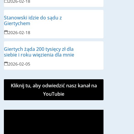
2026-02-18
Stanowski idzie do sądu z
Giertychem
2026-02-18
Giertych żąda 200 tysięcy zł dla
siebie i roku więzienia dla mnie
2026-02-05
Kliknij tu, aby odwiedzić nasz kanał na
YouTubie