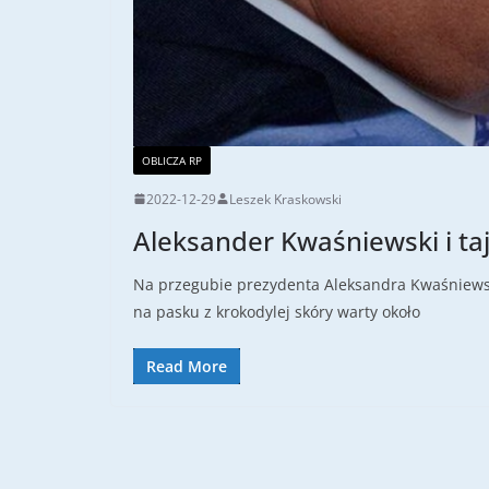
OBLICZA RP
2022-12-29
Leszek Kraskowski
Aleksander Kwaśniewski i ta
Na przegubie prezydenta Aleksandra Kwaśniewski
na pasku z krokodylej skóry warty około
Read More