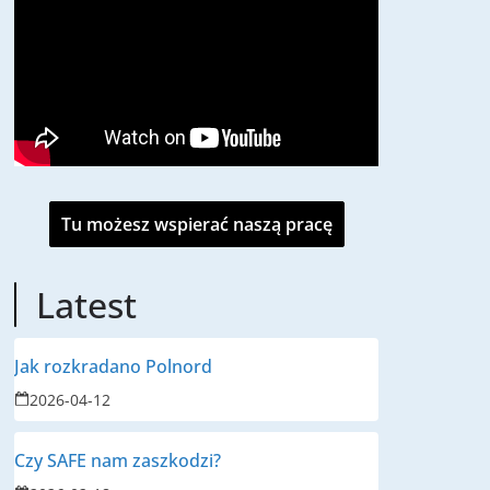
Tu możesz wspierać naszą pracę
Latest
Jak rozkradano Polnord
2026-04-12
Czy SAFE nam zaszkodzi?